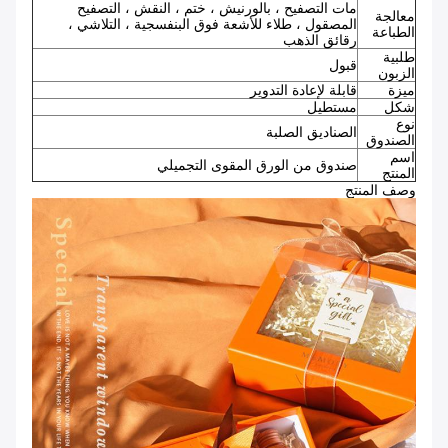
مات التصفيح ، بالورنيش ، ختم ، النقش ، التصفيح
معالجة
المصقول ، طلاء للأشعة فوق البنفسجية ، التلاشي ،
الطباعة
رقائق الذهب
طلبية
قبول
الزبون
ميزة
قابلة لإعادة التدوير
شكل
مستطيل
نوع
الصناديق الصلبة
الصندوق
اسم
صندوق من الورق المقوى التجميلي
المنتج
وصف المنتج