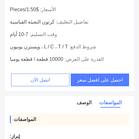
الأسعار:
$1.50/pieces
تفاصيل التغليف:
كرتون التعبئة القياسية
وقت التسليم:
7-10 أيام
شروط الدفع:
L / C ، T / T ، ويسترن يونيون
القدرة على العرض:
10000 قطعة / قطعة يوميا
احصل على افضل سعر
اتصل الآن
المواصفات
الوصف
المواصفات
إبراز: