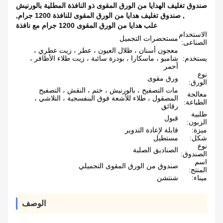
صندوق تغليف الهدايا من الورق المقوى ذو النافذة المطلية بالورنيش
,
صندوق تغليف هدايا من الورق المقوى للنافذة 1200 جرام
,
علب هدايا من الورق المقوى 1200 جرام مع نافذة
الاستخدام
مستحضرات التجميل
الصناعى:
معجون أسنان ، ظلال العيون ، عطر ، زيت عطري ،
يستخدم:
شامبو ، ماسكارا ، بودرة سائبة ، زيت طلاء الأظافر ،
أحمر
نوع
ورق مقوى
الورق:
مات التصفيح ، بالورنيش ، ختم ، النقش ، التصفيح
معالجة
المصقول ، طلاء للأشعة فوق البنفسجية ، التلاشي ،
الطباعة:
رقائق
طلبية
قبول
الزبون:
ميزة:
قابلة لإعادة التدوير
شكل:
مستطيل
نوع
الصناديق الصلبة
الصندوق:
اسم
صندوق من الورق المقوى التجميلي
المنتج:
ميناء:
شنتشن
الوصف