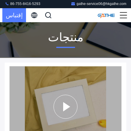
86-755-8416-5293
gathe-service06@hkgathe.com
إقتباس
منتجات