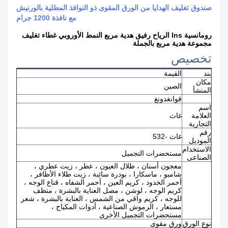
صندوق تغليف الهدايا من الورق المقوى ذو النوافذ المطلية بالورنيش
مع نافذة 1200 جرام
رومانسية Ins الرياح رفيق هدية مربع النمط الأوروبي غطاء تغليف
مجموعة هدية مربع بالجملة
تخصيص
بند
القيمة
مكان
الصين
المنشأ
قوانغدونغ
اسم
العلامة
غاث
التجارية
رقم
غاث -532
الموديل
الاستخدام
مستحضرات التجميل
الصناعى
معجون أسنان ، ظلال العيون ، عطر ، زيت عطري ،
شامبو ، ماسكارا ، بودرة سائبة ، زيت طلاء الأظافر ،
أحمر الخدود ، كريم العين ، أحمر الشفاه ، قناع الوجه ،
كريم الوجه ، لوشن ، مصل العناية بالبشرة ، منظف
للوجه ، كريم واقي من الشمس ، العناية بالبشرة ، شعر
مستعار ، الرموش الصناعية ، أدوات المكياج ،
مستحضرات التجميل الأخرى
نوع الورق
ورق مقوى