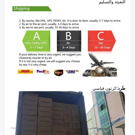
التعبئة والتسليم
طَرد:
كرتون قياسي