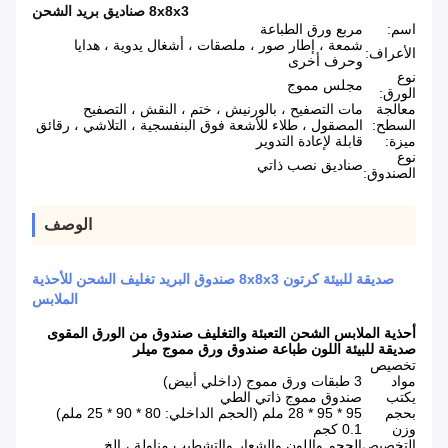
8x8x3 صناديق بريد الشحن
اسم:
مربع ورق الطباعة
شمعة ، إطار صور ، ملصقات ، أشغال يدوية ، هدايا
الأعراف:
وحرف أخرى
نوع
مجلس مموج
الورق:
معالجة
مات التصفيح ، بالورنيش ، ختم ، النقش ، التصفيح
السطح:
المصقول ، طلاء للأشعة فوق البنفسجية ، التلاشي ، رقائق
ميزة:
قابلة لإعادة التدوير
نوع
صناديق نصب ذاتي
الصندوق:
الوصف
صديقة للبيئة كرتون 8x8x3 صندوق البريد تغليف الشحن للأحذية
الملابس
أحذية الملابس الشحن التعبئة والتغليف صندوق من الورق المقوى
صديقة للبيئة اللون طباعة صندوق ورق مموج ميلر
تخصيص
مواد
3 طبقات ورق مموج (داخلي أبيض)
يكتب
صندوق مموج ذاتي الطي
بحجم
95 * 95 * 28 ملم (الحجم الداخلي: 80 * 90 * 25 ملم)
وزن
0.1 كجم
التخصيص
الحجم واللون والشعار والتشطيب مناولة ، إلخ