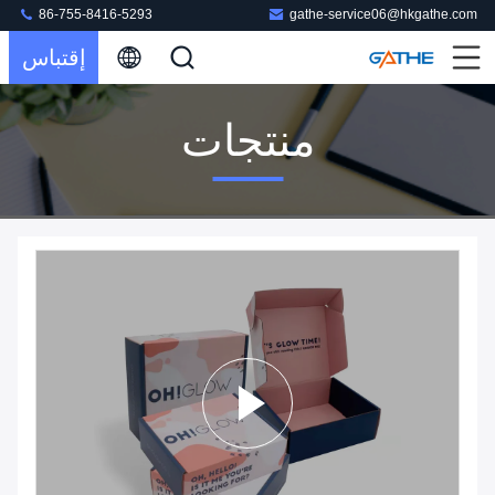
86-755-8416-5293
gathe-service06@hkgathe.com
إقتباس
منتجات