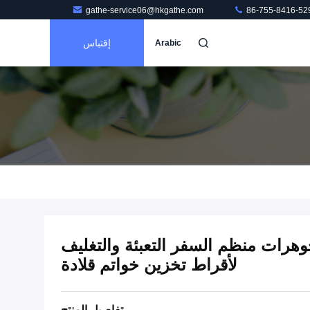
gathe-service06@hkgathe.com
86-755-8416-52
إقتباس
Arabic
جوهرات منظم السفر التعبئة والتغليف
لأقراط تخزين خواتم قلادة
تفاصيل المنتج