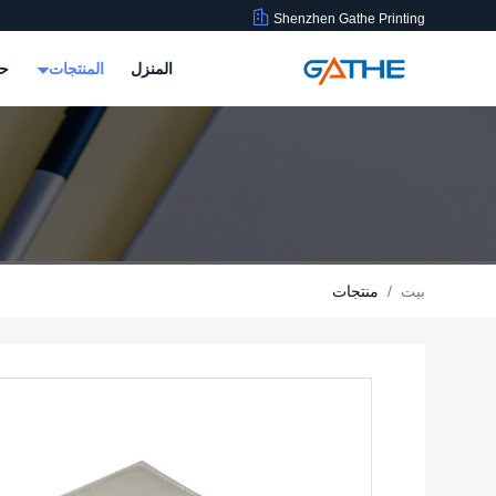
Shenzhen Gathe Printing
المنزل
المنتجات
حو
بيت
/
منتجات