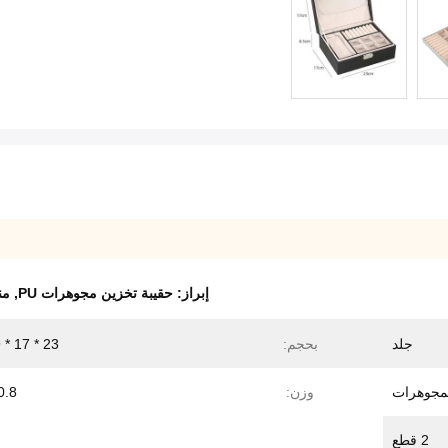
إبراز:
حقيبة تخزين مجوهرات PU
,
من
جلد
بحجم:
23 * 17 * 9 سم
مجوهرات
وزن:
0.8 كج
2 قطع