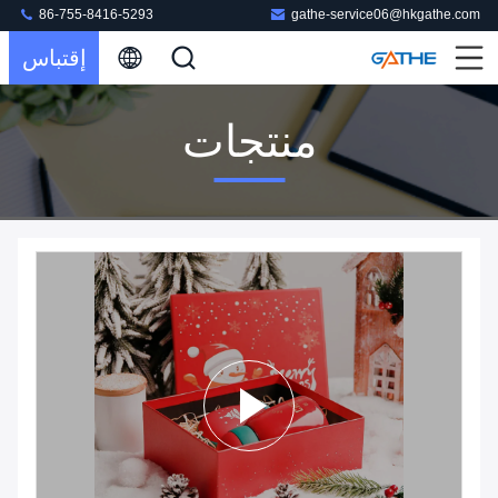
86-755-8416-5293
gathe-service06@hkgathe.com
إقتباس
منتجات