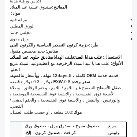
أكياس ورقية هدية
المفاتيح:
صندوق عشية عيد الميلاد
مواد:
ورقة فنية
الورق المطلي
مجلس جامد
ورق مقوى
طَرد:
حزمة كرتون التصدير القياسية والكرتون البني
مقاس:
حجم مخصص مقبول
الاستعمال:
علب هدايا العيد
تغليف الهدايا
صناديق حلوى عيد الميلاد.
الأنواع:
علب هدايا عيد الميلاد الزخرفية مع اغطية
و
عيد الميلاد مربع
الحلو
.
خدمة:
خدمة OEM كاملة ، 5-12days مهلة ، وبأسعار تنافسية.
سعر وحدة EXW:
0.8 دولار - 0.3 دولار / قطعة
صقل الأسطح:
التصفيح غير اللامع / اللامع ، وختم الرقائق ، وطلاء
الأشعة فوق البنفسجية ، والأشعة فوق البنفسجية الموضعية ،
والورنيش ، والنقش ، والأشعة فوق البنفسجية ، والختم الذهبي /
الفضي.
موك:
100 قطعة ، أو حسب طلب العميل.
مربع
صندوق مموج ، صندوق ورق ، صندوق ورق
ty
بيس
كرافت ، صندوق كرتون ، إلخ.