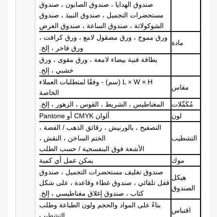
صندوق الهدايا ، صندوق الصابون ، صندوق
مستحضرات التجميل ، صندوق النبيذ ، صندوق
الشوكولاتة ، صندوق الساعة ، صندوق العرض
ورق مموج ، ورق مصقول لامع ، ورق كرافت ،
مادة
ورق فاخر ، إلخ.
بطاقة فنية بيضاء لامعة ، ورق مقوى ، ورق
خشبي ، إلخ.
L × W × H (سم) - وفقًا لمتطلبات العملاء
مقاس
الخاصة
مُكَمِّلات
المغناطيس ، الشريط ، القوس ، الزهور ، إلخ.
لون
ألوان CMYK أو Pantone
التصفيح ، بالورنيش ، رقائق الذهب / الفضة ،
التشطيب
الختم الساخن ، النقش ،
الأشعة فوق البنفسجية / حسب الطلب
موك
يمكن عمل أي كمية
صندوق تغليف مستحضرات التجميل ، صندوق
هيكل
قفل تلقائي ، صندوق غطاء وقاعدة ، على شكل
الصندوق
كتاب ، صندوق إغلاق مغناطيسي ، إلخ.
بناءً على المواد والحجم ولون الطباعة وطلب
اقتباس
التشطيب