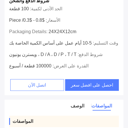
شروط الدفع والشحن
الحد الأدنى لكمية:
100 قطعة
الأسعار:
$0.8 - $0.3/ Piece
Packaging Details:
24X24X12cm
وقت التسليم:
5-10 أيام عمل على أساس الكمية الخاصة بك
شروط الدفع:
D / A ، D / P ، T / T ، ويسترن يونيون
القدرة على العرض:
100000 قطعة / أسبوع
احصل على افضل سعر
اتصل الآن
المواصفات
الوصف
المواصفات