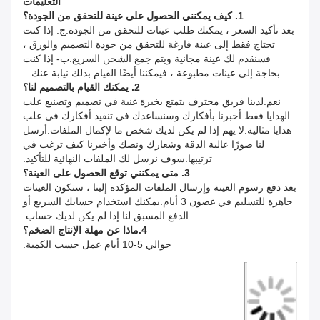
التعليمات
1. كيف يمكنني الحصول على عينة للتحقق من الجودة؟
بعد تأكيد السعر ، يمكنك طلب عينات للتحقق من الجودة.ج: إذا كنت
تحتاج فقط إلى عينة فارغة للتحقق من جودة التصميم والورق ،
فسنقدم لك عينة مجانية ويتم جمع الشحن السريع.ب- إذا كنت
بحاجة إلى عينات مطبوعة ، فيمكننا أيضًا القيام بذلك نيابة عنك ..
2. يمكنك القيام بالتصميم لنا؟
نعم.لدينا فريق محترف يتمتع بخبرة غنية في تصميم وتصنيع علب
الهدايا.فقط أخبرنا بأفكارك وسنساعدك في تنفيذ أفكارك في علب
هدايا مثالية.لا يهم إذا لم يكن لديك شخص ما لإكمال الملفات.أرسل
لنا صورًا عالية الدقة وشعارك ونصك وأخبرنا كيف ترغب في
ترتيبها.سوف نرسل لك الملفات النهائية للتأكيد.
3. متى يمكنني توقع الحصول على العينة؟
بعد دفع رسوم العينة وإرسال الملفات المؤكدة إلينا ، ستكون العينات
جاهزة للتسليم في غضون 3 أيام.يمكنك استخدام حسابك السريع أو
الدفع المسبق لنا إذا لم يكن لديك حساب.
4.ماذا عن مهلة الإنتاج الضخم؟
حوالي 5-10 أيام عمل حسب الكمية.