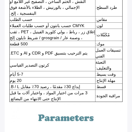
النقش ، الختم الساخن ، التصفيح غير اللامع أو
طرد السطح:
الإجمالي ، بالورنيش ، الطلاء بالأشعة فوق
البنفسجية ، إلخ.
مقاس:
حسب الطلب
لون:
CMYK حسب بانتون أو حسب طلبات العملاء
إغلاق زر ، رباط ، بولي كلوريد الفينيل ، PET ، ثقب
مُكَمِّلات:
، وصمة عار / grosgrain / شريط نايلون إلخ
موك:
500 قطعة
تنسيقات العمل
يتم الترحيب بتنسيق PDF و CDR و AI و ETC.
الفني
التعبئة
كرتون التصدير القياسي
والتغليف:
وقت بسيط:
5-7 أيام
مهلة الإنتاج:
20 يوم
قسط:
إيداع 30٪ مقدمًا ، رصيد 70٪ مقابل B / L.
3 مرات من اختيار المواد ، واختبار آلات ما قبل
مراقبة الجودة:
الإنتاج حتى الانتهاء من البضائع.