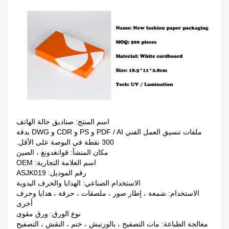
اسم المنتج: صناديق حالة الهاتف
ملفات تنسيق العمل الفني PDF / AI و PS و CDR و DWG بدقة
300 نقطة في البوصة على الأقل.
مكان المنشأ: قوانغدونغ ، الصين
اسم العلامة التجارية: OEM
رقم الموديل: ASJK019
الاستخدام الصناعي: الهدايا والحرف اليدوية
الاستخدام: شمعة ، إطار صور ، ملصقات ، حرفة ، هدايا وحرف
أخرى
نوع الورق: ورق مقوى
معالجة الطباعة: مات التصفيح ، بالورنيش ، ختم ، النقش ، التصفيح