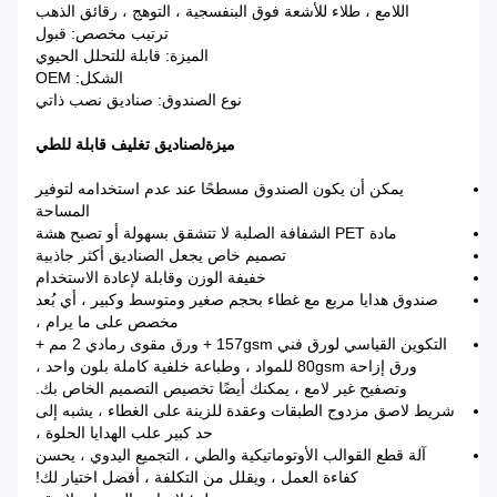
اللامع ، طلاء للأشعة فوق البنفسجية ، التوهج ، رقائق الذهب
ترتيب مخصص: قبول
الميزة: قابلة للتحلل الحيوي
الشكل: OEM
نوع الصندوق: صناديق نصب ذاتي
ميزة
ل
صناديق تغليف قابلة للطي
يمكن أن يكون الصندوق مسطحًا عند عدم استخدامه لتوفير
المساحة
مادة PET الشفافة الصلبة لا تتشقق بسهولة أو تصبح هشة
تصميم خاص يجعل الصناديق أكثر جاذبية
خفيفة الوزن وقابلة لإعادة الاستخدام
صندوق هدايا مربع مع غطاء بحجم صغير ومتوسط ​​وكبير ، أي بُعد
مخصص على ما يرام ،
التكوين القياسي لورق فني 157gsm + ورق مقوى رمادي 2 مم +
ورق إزاحة 80gsm للمواد ، وطباعة خلفية كاملة بلون واحد ،
وتصفيح غير لامع ، يمكنك أيضًا تخصيص التصميم الخاص بك.
شريط لاصق مزدوج الطبقات وعقدة للزينة على الغطاء ، يشبه إلى
حد كبير علب الهدايا الحلوة ،
آلة قطع القوالب الأوتوماتيكية والطي ، التجميع اليدوي ، يحسن
كفاءة العمل ، ويقلل من التكلفة ، أفضل اختيار لك!