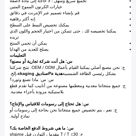
تجميع سريع وسهل ؛ لا حاجة إلى مادة لاصقة
خيارات الكرتون المموج المتين
قم بإنشاء تصميم عبر الإنترنت في دقائق
إنه أكثر رفاهية
يمكنك تخصيص النمط على السطح
يمكننا تخصيصه لك ، حتى تتمكن من اختيار الحجم واللون الذي
تريده
يمكن أن تحمي المنتج
يصلح للعديد من الهدايا
التعليمات
س: هل أنت شركة تجارية أو مصنع؟
ج: نحن مصنع أصلي.يمكننا القيام بأعمال OEM / ODM. تنتج شركتنا
بشكل رئيسي الطاقة الشمسية
هدية Pa
صناديق ckaging
،إلخ.
س: س: ماذا تصنع وتورد؟
ج: جميع منتجاتنا معدنية ومعظمها مصنوعة من أنابيب.كما نقدم قطع
بلاستيكية مزودة بأجزاء معدنية.
س: هل تحتاج إلى رسومات للاقتباس والإنتاج؟
ج: نعم ، يتم تخصيص جميع منتجاتنا.نحن بحاجة إلى رسومات أو
نماذج أولية.
س: ما هي شروط الدفع الخاصة بك؟
ج: 30٪ T / T مقدما ، التوازن قبل shipme