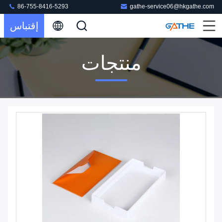
86-755-8416-5293
gathe-service06@hkgathe.com
إقتباس
منتجات