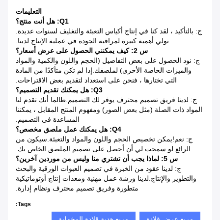
التعليمات
Q1: هل أنت منتج؟
ج: بالتأكيد ، لقد كنا في إنتاج أكياس التعبئة والتغليف لسنوات عديدة.
نولي أهمية كبيرة لمراقبة الجودة في عملية الإنتاج لدينا.
س 2: كيف يمكنني الحصول على عرض أسعار؟
ج: نود الحصول على بعض التفاصيل (الحجم واللون والكمية والمواد
والميزات الخاصة الأخرى) لملصقك.إذا لم تكن متأكدًا من المادة
التي تختارها ، فنحن على استعداد لتقديم بعض الاقتراحات.
Q3: هل يمكنك تقديم التصميم؟
ج: لدينا فريق تصميم محترف يوفر لك التصميم.طالما أنك تقدم لنا
المواد ذات الصلة (مثل بعض الصور) ومفهوم المنتج المقابل ، يمكننا
المساعدة في التصميم.
Q4: هل يمكنك عمل ملصق مخصص؟
ج: نعم!يمكن تخصيص الحجم واللون والمواد والتعبئة.سيكون من
الرائع لو سمحت لي أن أحصل على تصميم الملصق الخاص بك.
س 5: لماذا يجب أن تشتري منا وليس من موردين آخرين؟
ج: لدينا عقود من الخبرة في تصميم العبوات الورقية والبحث
والتطوير والإنتاج.لدينا ورشة عمل مهنية ومعدات إنتاج أوتوماتيكية
متطورة وفريق تصميم محترف ونظام إدارة.
Tags:
مربع عرض قلادة
مربع هدية قلادة المخملية