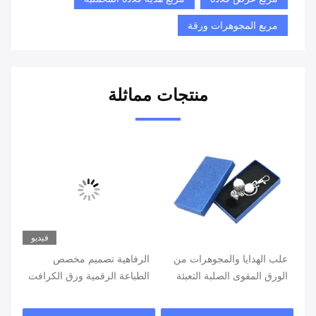
مربع المجوهرات ورقة
منتجات مماثلة
فيديو
علب الهدايا والمجوهرات من
الرفاهية تصميم مخصص
صند
الورق المقوى الصلبة التعبئة
الطباعة الرقمية ورق الكرافت
الع
والتغليف السائبة للحصول
الأذن مجوهرات التعبئة
على
على سوار ووتش القرط
والتغليف مربع