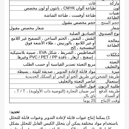
ماركة
غاث
لون
طباعة ألوان CMYK ، بانتون أو لون مخصص
تقنيات
طباعة أوفست ، طباعة الشاشة
الطباعة
حجم المنتج
حجم مخصص مقبول
شعار
شعار مخصص مقبول
نوع الصندوق
الصناديق الصلبة
النقش ، النقش ، الختم الساخن ، التصفيح غير اللامع
معالجة
أو غير اللامع ، بالورنيش ، طلاء الأشعة فوق
الطباعة
البنفسجية ، إلخ.
المغناطيس ، الشريط ، شكل EVA ، صينية بلاستيكية
مُكَمِّلات
، إسفنج ، أزهار ، نافذة PVC / PET / PP وغيرها.
التعبئة
مربع التعبئة تصدير القياسية أو حسب الطلب
والتغليف
ميزة
مواد قابلة لإعادة التدوير ، صديقة للبيئة ، بسيطة
طريقة الشحن
عن طريق الجو أو البحر أو السكك الحديدية
إستعمال
عناصر التعبئة والتغليف
طلبية الزبون
قبول الطلب
طريقة الدفع
أمر ضمان التجارة (التوصية ذات الأولوية) ، T / T ،
او السداد
باي بال.
وقت الإنتاج
25 يوما
تحديد:
1).يمكننا إنتاج عبوات قابلة لإعادة التدوير وعبوات قابلة للتحلل
باستخدام مواد مختلفة.يمكن أن يتحلل الكيس القابل للتحلل بشكل