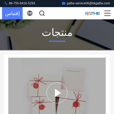
86-755-8416-5293
gathe-service06@hkgathe.com
إقتباس
منتجات