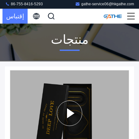
86-755-8416-5293
gathe-service06@hkgathe.com
إقتباس
منتجات