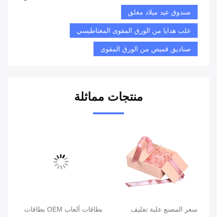
صندوق عيد ميلاد مغلق
علب هدايا من الورق المقوى المغناطيسي
صناديق قميص من الورق المقوى
منتجات مماثلة
سعر المصنع علبة تغليف
بطاقات ألعاب OEM بطاقات
عبا