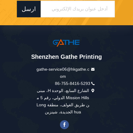
ارسل
Shenzhen Gathe Printing
gathe-service06@hkgathe.c
om
86-755-8416-5293
الشارع السابع، الوحدة H، مبنى
Mission Hills الدولي، رقم 5 م
ن طريق الغولف، منطقة Long
hua الجديدة، شينزين