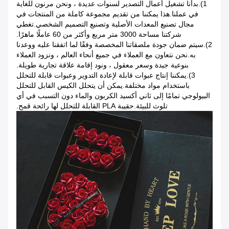
1).بدأنا تشغيل أعمال التصدير لسنوات عديدة ، ونحن مرنون للغاية
في عملنا.هذا يمكننا من تقديم مجموعة كاملة من المنتجات في
مجال تصنيع المعدات الأصلية وتصنيع التصميم الشخصي.تغطي
شركتنا مساحة 3000 متر مربع وأكثر من 60 عاملًا ماهرًا.
2).سيتم ضمان جودة ملصقاتنا المخصصة وفقًا لما اتفقنا عليه ووعدنا
به.نحن نتعاون مع العملاء في جميع أنحاء العالم ، ونزود العملاء
بنوعية جيدة وسعر معقول ، ونود إقامة علاقة تجارية طويلة.
3).يمكننا إنتاج عبوات قابلة لإعادة التدوير وعبوات قابلة للتحلل
باستخدام مواد مختلفة.يمكن أن يتحلل الكيس القابل للتحلل
البيولوجي تمامًا إلى ثاني أكسيد الكربون والماء دون التسبب في أي
تلوث للبيئة.حقيبة PLA القابلة للتحلل لها رائحة قمح.