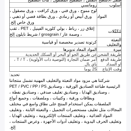
صقل الأسطح
النقش ، التصفيح المصقول ، مات التصفيح
أسلوب
رومانسي
لوح مموج ، ورق فني ، ورق كرافت ، ورق مصقول ،
المواد
ورق أبيض أو رمادي ، ورق بطاقة فضي أو ذهبي ،
ورق خاص إلخ.
إغلاق زر ، رباط ، بولي كلوريد الفينيل ، PET ، ثقب
مُكَمِّلات
، وصمة عار / grosgrain / شريط نايلون إلخ
التعبئة
كرتونة تصدير مخصصة أو قياسية
والتغليف
ميزة
المواد المعاد تدويرها
طريقة الشحن
عن طريق الجو أو البحر أو السكك الحديدية
طريقة الدفع
أمر ضمان التجارة (التوصية ذات الأولوية) ، T / T ،
او السداد
باي بال.
وقت الإنتاج
25 يوما
تحديد:
شركتنا هي مزود مواد التعبئة والتغليف المهنية.تشمل منتجاتنا
الرئيسية طباعة الصناديق الورقية ، وصناديق PET / PVC / PP / PS
، وصناديق الهدايا ، وصناديق تغليف صدفي ، وصناديق نفطة ،
وبطاقات ورقية ، وكتيبات ، وملصقات ، وجميع أنواع
الملصقات.يمكن استخدام المنتج على نطاق واسع في مختلف
المجالات مثل تغليف مستحضرات التجميل ، والتعبئة الثابتة ، وتغليف
المواد الغذائية ، وتغليف المنتجات الإلكترونية ، وتغليف الهدايا ،
وتغليف الحرف اليدوية ، وتغليف أدوات الأجهزة ، وعرض المنتجات ،
إلخ.