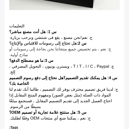
التعليمات
س 1:
هل أنت مصنع مباشر؟
ج: نعم!نحن مصنع ، يقع فى شنتشن ونرحب بزيارة.
س 2:
هل تحتاج إلى رسومات للاقتباس والإنتاج؟
ج: نعم ، يتم تخصيص جميع منتجاتنا.نحن بحاجة إلى رسومات أو
نماذج أولية.
س 3:
ما هو مصطلح الدفع؟
ج: T / T ، I / C ، Paypal ، ويسترن يونيون ، التحويل المصرفي ،
إلخ.
س 4: هل يمكنك تقديم التصميم؟هل نحتاج إلى دفع رسوم التصميم
الخاصة بك؟
ج: لدينا فريق تصميم محترف يوفر لك التصميم ، طالما أنك تقدم لنا
المواد ذات الصلة (مثل بعض الصور) ومفهوم المنتج المقابل.إذا
احتاج العميل الجديد إلى تقديم التصميم المقابل ، فسنجمع مبلغًا
بسيطًا من الرسوم.
س 5:
هل ستنتج علامة تجارية أو تصميم OEM؟
ج: نعم ، يمكننا صنع أي منتجات OEM وفقًا لطلبك.
Tags: