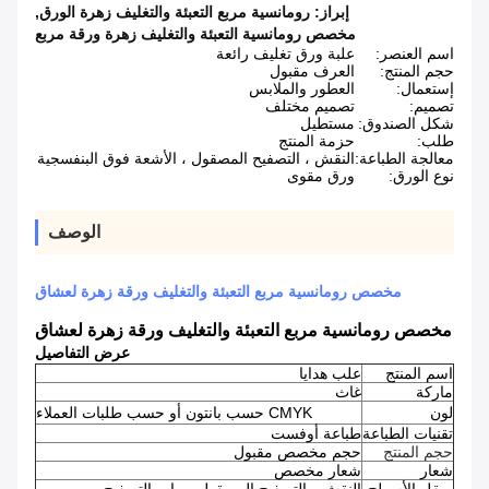
إبراز:
رومانسية مربع التعبئة والتغليف زهرة الورق
,
مخصص رومانسية التعبئة والتغليف زهرة ورقة مربع
اسم العنصر:
علبة ورق تغليف رائعة
حجم المنتج:
العرف مقبول
إستعمال:
العطور والملابس
تصميم:
تصميم مختلف
شكل الصندوق:
مستطيل
طلب:
حزمة المنتج
معالجة الطباعة:
النقش ، التصفيح المصقول ، الأشعة فوق البنفسجية
نوع الورق:
ورق مقوى
الوصف
مخصص رومانسية مربع التعبئة والتغليف ورقة زهرة لعشاق
مخصص رومانسية مربع التعبئة والتغليف ورقة زهرة لعشاق
عرض التفاصيل
اسم المنتج
علب هدايا
ماركة
غاث
لون
CMYK حسب بانتون أو حسب طلبات العملاء
تقنيات الطباعة
طباعة أوفست
حجم المنتج
حجم مخصص مقبول
شعار
شعار مخصص