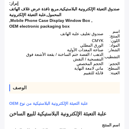
إبراز:
صندوق التعبئة الإلكترونية البلاستيكية,مربع نافذة عرض غلاف الهاتف
المحمول,علبة التعبئة الإلكترونية
,
Mobile Phone Case Display Window Box
,
OEM electronic packaging box
اسم
صندوق تغليف علبة الهاتف
المنتج:
اللون:
CMYK
المواد:
الورق المطلي
الشعار:
صناعة المعدات الأولية
الذهب / الفضة ختم الساخنة / بقعة الأشعة فوق
التشطيب:
البنفسجية / النقش
الحجم:
الحجم المخصص
السطح:
ماتي لامعة النهاية
العينة:
قابلة للتقييم
الوصف
علبة التعبئة الإلكترونية البلاستيكية من نوع OEM
علبة التعبئة الإلكترونية البلاستيكية للبيع الساخن
اسم المنتج