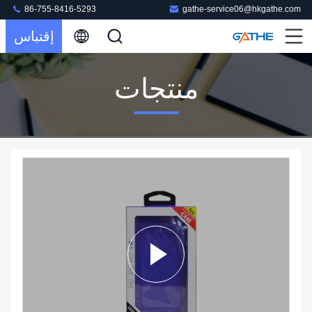
86-755-8416-5293
gathe-service06@hkgathe.com
إقتباس
منتجات