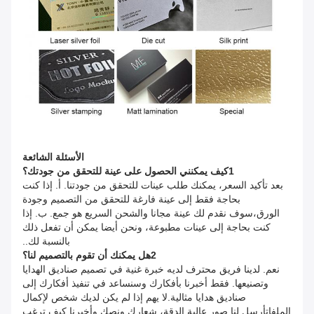
الأسئلة الشائعة
1كيف يمكنني الحصول على عينة للتحقق من جودتك؟
بعد تأكيد السعر، يمكنك طلب عينات للتحقق من جودتنا. أ. إذا كنت
بحاجة فقط إلى عينة فارغة للتحقق من التصميم وجودة
الورق،سوف نقدم لك عينة مجانا والشحن السريع هو جمع. ب. إذا
كنت بحاجة إلى عينات مطبوعة، ونحن أيضا يمكن أن تفعل ذلك
بالنسبة لك..
2هل يمكنك أن تقوم بالتصميم لنا؟
نعم. لدينا فريق محترف لديه خبرة غنية في تصميم صناديق الهدايا
وتصنيعها. فقط أخبرنا بأفكارك وسنساعد في تنفيذ أفكارك إلى
صناديق هدايا مثالية.لا يهم إذا لم يكن لديك شخص لإكمال
الملفاتأرسل لنا صور عالية الدقة، شعارك ونصك وأخبرنا كيف ترغب