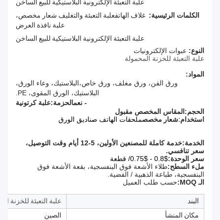
علبة التعبئة الإلكترونية البلاستيكية للبيع الساخن
الكلمات الرئيسية:
غلاف الهاتف
علبة التعبئة والتغليف شعار مخصص،
علبة نافذة العرض
علبة التعبئة الإلكترونية البلاستيكية للبيع الساخن
النوع
:
عبوات الإلكترونيات
علبة التعبئة للخزنة المحمولة
المواد:
ورق الفن، ورق مغلف، ورق خاص،
البلاستيك، وعاء الورق،
البلاستيك، الورق المقوى، PE.
- نعم
الحزمة:
علبة كرتونية
الحجم:
المقاس المخصص مقبول
استخدام:
شعار مخصص
ملحقات الهاتف صناديق الورق
الخدمة:
خدمة كاملة للمصنعين الأولين، 5-12 أيام وقت التوصيل،
سعر تنافسي.
سعر الوحدة:
$0.8 - $0.75/ قطعة
ملء السطح:
طلاء الأشعة فوق البنفسجية، بقعة الأشعة فوق
البنفسجية، طباعة الذهبية / الفضية.
الـ MOQ:
حسب طلب العميل
البند
علبة التعبئة للخزنة الم
مكان المنشأ
الصين