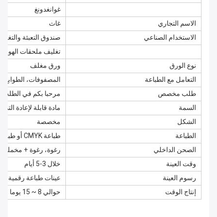
غوانغدونغ
الاسم التجاري
غاث
الاستخدام الصناعي
صندوق التعبئة والتغليف 
تغليف ملحقات الهواتف
نوع الورق
ورق مغلف
التعامل مع الطباعة
المصفوفات، الطوابع، ا
طلب مخصص
مرحبا بكم في الطلب
السمة
مادة قابلة لإعادة التدو
الشكل
مخصصة
الطباعة
طباعة CMYK أو طباعة PMS مخصصة
الصحن الداخلي
رغوة، رغوة + مخملية، و
وقت العينة
خلال 3-5 أيام
رسوم العينة
عينات طباعة رقمية مجا
إنتاج الوقت
حوالي 8 ~ 15 يوما