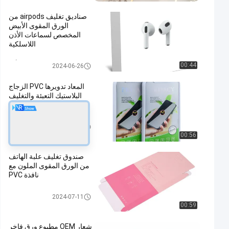
صناديق تغليف airpods من
الورق المقوى الأبيض
المخصص لسماعات الأذن
اللاسلكية
صندوق تغليف سماعة الأذن
00:44
2024-06-26
المعاد تدويرها PVC الزجاج
البلاستيك التعبئة والتغليف
التجزئة الطباعة المخصصة
تغليف واقي الشاشة
2024-04-11
00:56
صندوق تغليف علبة الهاتف
من الورق المقوى الملون مع
نافذة PVC
تغليف واقي الشاشة
2024-07-11
00:59
شعار OEM مطبوع ورق فاخر