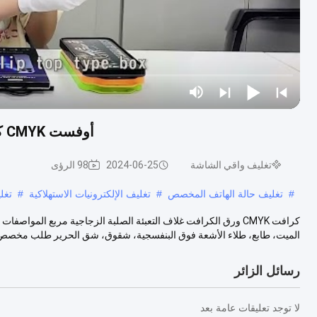
أوفست CMYK كرافت ورق تغليف مغلف صندوق من الزجاج المقسى
تغليف واقي الشاشة
2024-06-25
98 الرؤى
#
تغليف حالة الهاتف المخصص
#
تغليف الإلكترونيات الاستهلاكية
#
تغل
كرافت CMYK ورق الكرافت غلاف التعبئة الصلبة الزجاجية مربع المو
الميت، طابع، طلاء الأشعة فوق البنفسجية، شقوق، شق الحرير طلب مخصص .
رسائل الزائر
لا توجد تعليقات عامة بعد