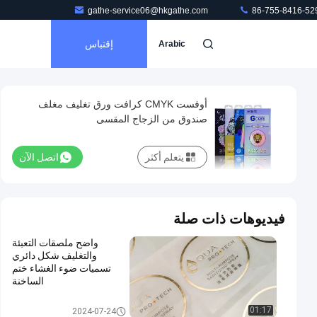
gathe-service06@hkgathe.com
86-755-8416-52
إقتباس
Arabic
أوفست CMYK كرافت ورق تغليف مغلف
صندوق من الزجاج المقسى
يتعلم أكثر
اتصل الآن
فيديوهات ذات صلة
واضح ملصقات التعبئة
والتغليف شكل دائري
تسميات ضوء الغشاء ختم
الساخنة
ملصقات التعبئة والتغليف
01:17
2024-07-24