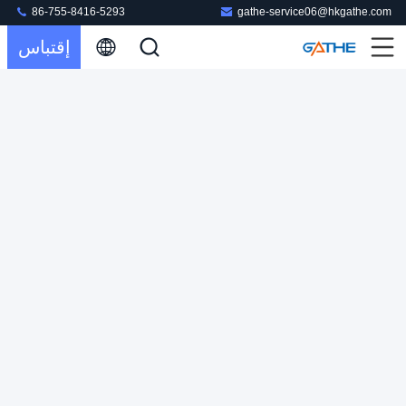
86-755-8416-5293
gathe-service06@hkgathe.com
صندوق تغليف ورق كرافت CMYK 4C قابل للطي مع عقدة
إقتباس
الشريط
صندوق تغليف هدايا من الورق المقوى
2023-04-26
158 الرؤى