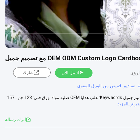
OEM ODM Custom Logo Ca مع تصميم جميل
شارك
اتصل الآن
صناديق قميص من الورق المقوى
اسم المنتج:شعار مخصص لعلبة هدايا بغطاء وقاعدة تغليف لحفل الزفاف بتصميم جميل Keywaords: علب هدايا OEM صلبة مواد: ورق فني: 128 جم ، 157
عرض المزيد
اترك رسالة