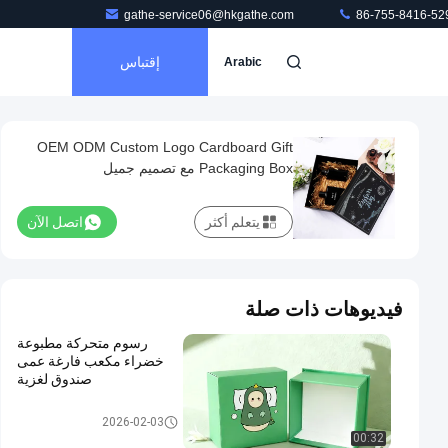
gathe-service06@hkgathe.com
86-755-8416-52
إقتباس
Arabic
OEM ODM Custom Logo Cardboard Gift
Packaging Box مع تصميم جميل
يتعلم أكثر
اتصل الآن
فيديوهات ذات صلة
رسوم متحركة مطبوعة
خضراء مكعب فارغة عمى
صندوق لغزية
صندوق تغليف هدايا من الورق المق
2026-02-03
وى
00:32