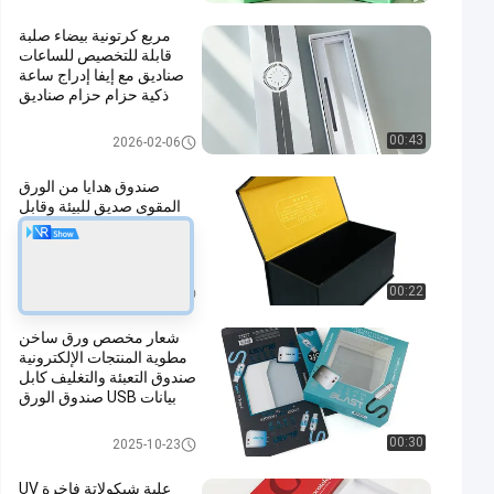
مربع كرتونية بيضاء صلبة
قابلة للتخصيص للساعات
صناديق مع إيفا إدراج ساعة
ذكية حزام حزام صناديق
التعبئة في المخزون
صندوق تغليف هدايا من الورق المق
00:43
2026-02-06
وى
صندوق هدايا من الورق
المقوى صديق للبيئة وقابل
للتخصيص، صندوق هدايا
سجائر، صندوق هدايا زجاجة
نبيذ، صندوق بغطاء قلاب،
صندوق صلب للمهرجانات
صندوق تغليف هدايا من الورق المق
00:22
2025-12-01
وى
شعار مخصص ورق ساخن
مطوية المنتجات الإلكترونية
صندوق التعبئة والتغليف كابل
بيانات USB صندوق الورق
صندوق تغليف كابل البيانات
00:30
2025-10-23
علبة شيكولاتة فاخرة UV