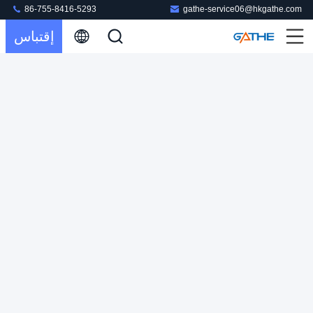
86-755-8416-5293
gathe-service06@hkgathe.com
إقتباس
صندوق ورق تغليف حارس الشاشة المخصص لفيلم الزجاج
المقسى
تغليف واقي الشاشة
2024-06-25
104 الرؤى