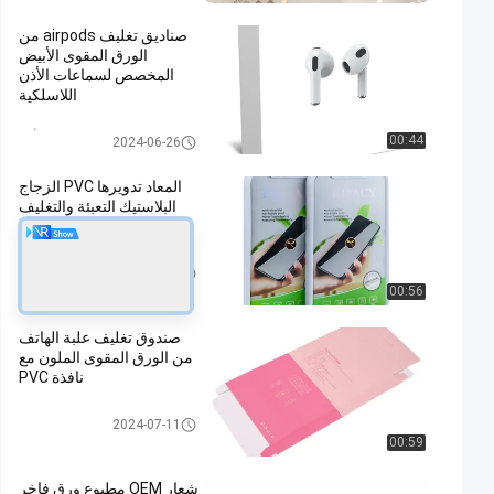
صناديق تغليف airpods من
الورق المقوى الأبيض
المخصص لسماعات الأذن
اللاسلكية
صندوق تغليف سماعة الأذن
00:44
2024-06-26
المعاد تدويرها PVC الزجاج
البلاستيك التعبئة والتغليف
التجزئة الطباعة المخصصة
تغليف واقي الشاشة
2024-04-11
00:56
صندوق تغليف علبة الهاتف
من الورق المقوى الملون مع
نافذة PVC
تغليف واقي الشاشة
2024-07-11
00:59
شعار OEM مطبوع ورق فاخر