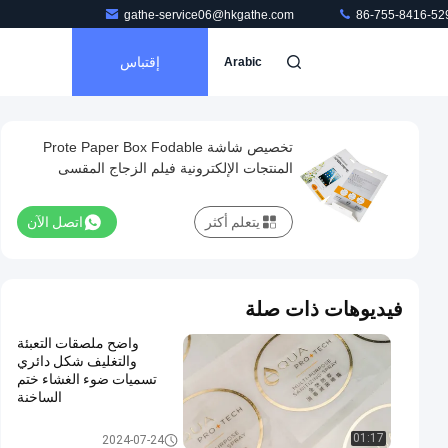
gathe-service06@hkgathe.com
86-755-8416-52
إقتباس
Arabic
تخصيص شاشة Prote Paper Box Fodable
المنتجات الإلكترونية فيلم الزجاج المقسى
يتعلم أكثر
اتصل الآن
فيديوهات ذات صلة
واضح ملصقات التعبئة
والتغليف شكل دائري
تسميات ضوء الغشاء ختم
الساخنة
ملصقات التعبئة والتغليف
01:17
2024-07-24