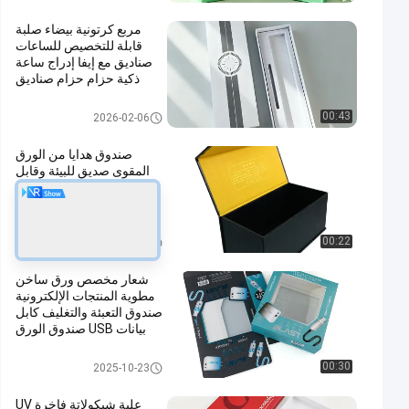
مربع كرتونية بيضاء صلبة
قابلة للتخصيص للساعات
صناديق مع إيفا إدراج ساعة
ذكية حزام حزام صناديق
التعبئة في المخزون
صندوق تغليف هدايا من الورق المق
00:43
2026-02-06
وى
صندوق هدايا من الورق
المقوى صديق للبيئة وقابل
للتخصيص، صندوق هدايا
سجائر، صندوق هدايا زجاجة
نبيذ، صندوق بغطاء قلاب،
صندوق صلب للمهرجانات
صندوق تغليف هدايا من الورق المق
00:22
2025-12-01
وى
شعار مخصص ورق ساخن
مطوية المنتجات الإلكترونية
صندوق التعبئة والتغليف كابل
بيانات USB صندوق الورق
صندوق تغليف كابل البيانات
00:30
2025-10-23
علبة شيكولاتة فاخرة UV