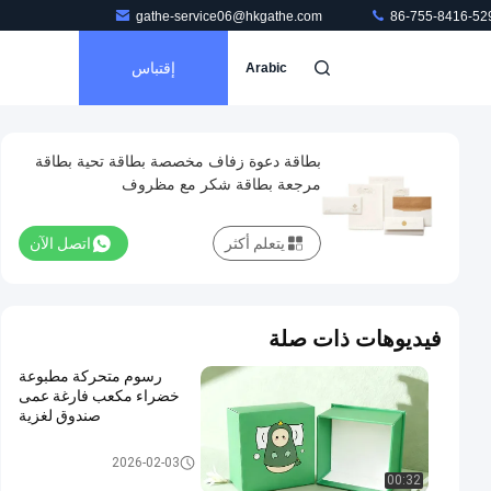
gathe-service06@hkgathe.com
86-755-8416-52
إقتباس
Arabic
بطاقة دعوة زفاف مخصصة بطاقة تحية بطاقة
مرجعة بطاقة شكر مع مظروف
يتعلم أكثر
اتصل الآن
فيديوهات ذات صلة
رسوم متحركة مطبوعة
خضراء مكعب فارغة عمى
صندوق لغزية
صندوق تغليف هدايا من الورق المق
2026-02-03
وى
00:32