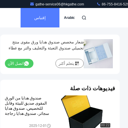
gathe-service06@hkgathe.com
86-755-8416-52
إقتباس
Arabic
شعار مخصص صندوق هدايا ورق مقوى منتج
تجميلي صندوق التعبئة والتغليف والتر مع غطاء
مغناطيسي
يتعلم أكثر
اتصل الآن
فيديوهات ذات صلة
صندوق هدايا من الورق
المقوى صديق للبيئة وقابل
للتخصيص، صندوق هدايا
سجائر، صندوق هدايا زجاجة
نبيذ، صندوق بغطاء قلاب،
صندوق صلب للمهرجانات
صندوق تغليف هدايا من الورق المق
00:22
2025-12-01