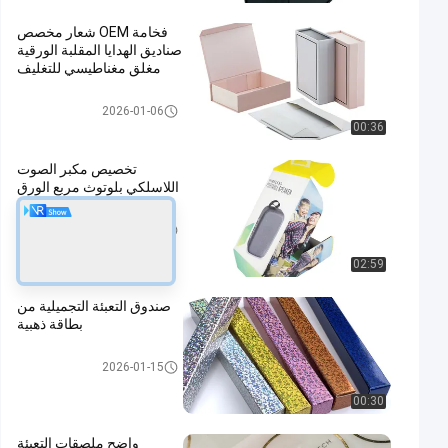
وى
فخامة OEM شعار مخصص
صناديق الهدايا المقلبة الورقية
مغلق مغناطيسي للتغليف
تغليف علبة مستحضرات التجميل
2026-01-06
00:36
تخصيص مكبر الصوت
اللاسلكي بلوتوث مربع الورق
صندوق تغليف سماعة الأذن
2024-06-26
02:59
صندوق التعبئة التجميلية من
بطاقة ذهبية
تغليف علبة مستحضرات التجميل
2026-01-15
00:30
واضح ملصقات التعبئة