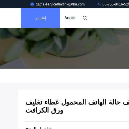
gathe-service06@hkgathe.com
86-755-8416-52
إقتباس
Arabic
لهاتف حالة الهاتف المحمول غطاء تغليف
ورق الكرافت
تفاصيل المنتج