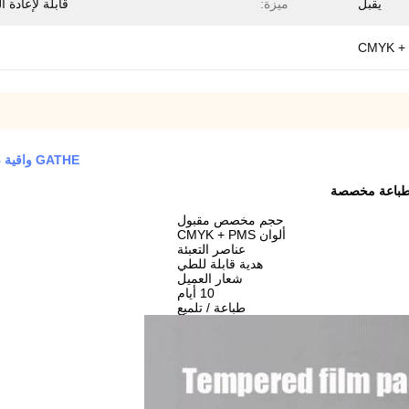
يقبل
ميزة:
قابلة لإعادة ال
GATHE واقية صناديق الهاتف حالة الهاتف المحمول غطاء تغليف ورق الكرافت
بطباعة مخصصة
حجم مخصص مقبول
ألوان CMYK + PMS
عناصر التعبئة
هدية قابلة للطي
شعار العميل
10 أيام
طباعة / تلميع