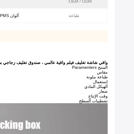
OEM / ODM:
طباعة:
ألوان CMYK + PMS
واقي شاشة تغليف فيلم واقية عالمي ، صندوق تغليف زجاجي 
المنتج Paramenters
مقاس
طباعة ملونة
إستعمال
الهيكل المادي
شعار
وقت الإنتاج
تشطيبات السطح