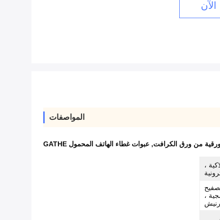
الآن
المواصفات
ورقية من ورق الكرافت
,
عبوات غطاء الهاتف المحمول GATHE
كية ،
رونية
تصفيح
جية ،
رنيش