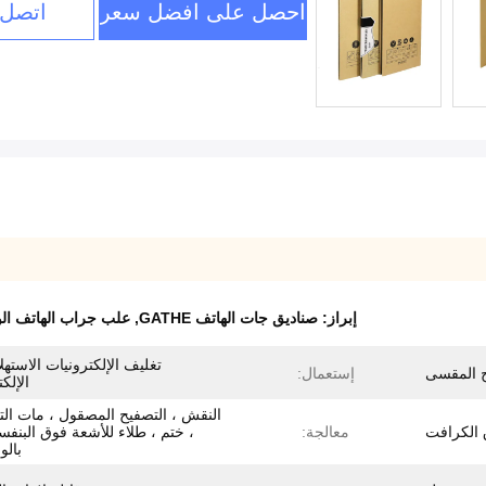
احصل على افضل سعر
اتصل 
إبراز:
صناديق جات الهاتف GATHE
,
علب جراب الهاتف ال
تغليف الإلكترونيات الاستهلا
ج المقسى
إستعمال:
الإلكت
النقش ، التصفيح المصقول ، مات ال
الكرافت
معالجة:
، ختم ، طلاء للأشعة فوق البنفس
بالو