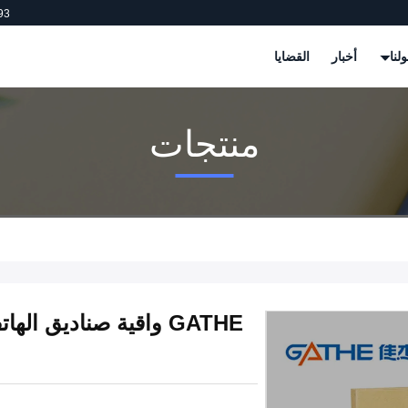
93
لنا
أخبار
القضايا
منتجات
GATHE واقية صناديق ا