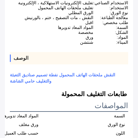
الاستخدام الصناعي:
تغليف الإلكترونيات الاستهلاكية ، الإلكترونية
الاستخدام:
تغليف ملحقات الهاتف المحمول
نوع الورق:
الورق المطلي
معالجة الطباعة:
النقش ، مات التصفيح ، ختم ، بالورنيش
طلب مخصص:
اقبل
السمة:
المواد المعاد تدويرها
الشكل:
مخصصة
المواد:
ورق
الميناء:
شنتشن
الوصف
النقش ملحقات الهاتف المحمول نفطة تصميم صناديق التعبئة
والتغليف حامي الشاشة
طابعات التغليف المحمولة
المواصفات
السمة
المواد المعاد تدويرها
نوع الورق
ورق مغلف
اللون
حسب طلب العميل؛ CMYK و Pantone اللون