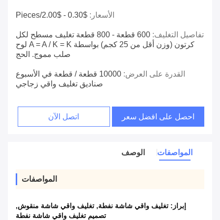
الأسعار:
$0.30 - $2.00/pieces
تفاصيل التغليف:
600 قطعة - 800 قطعة تغليف مسطح لكل
كرتون (وزن أقل من 25 كجم) بواسطة A = A / K = K لوح
صلب مموج. الحج
القدرة على العرض:
10000 قطعة / قطعة في الأسبوع
صناديق تغليف واقي زجاجي
احصل على افضل سعر
اتصل الآن
المواصفات
الوصف
المواصفات
إبراز:
تغليف واقي شاشة نفطة
,
تغليف واقي شاشة منقوش
,
تصميم تغليف واقي شاشة نفطة