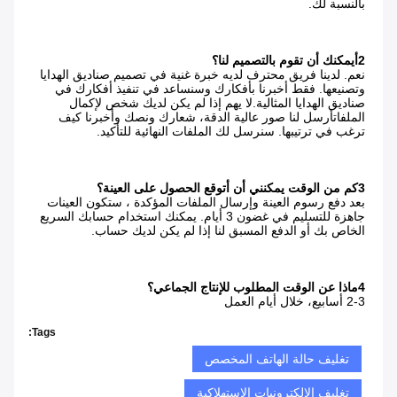
بالنسبة لك.
2أيمكنك أن تقوم بالتصميم لنا؟
نعم. لدينا فريق محترف لديه خبرة غنية في تصميم صناديق الهدايا 
وتصنيعها. فقط أخبرنا بأفكارك وسنساعد في تنفيذ أفكارك في 
صناديق الهدايا المثالية.لا يهم إذا لم يكن لديك شخص لإكمال 
الملفاتأرسل لنا صور عالية الدقة، شعارك ونصك وأخبرنا كيف 
ترغب في ترتيبها. سنرسل لك الملفات النهائية للتأكيد.
3كم من الوقت يمكنني أن أتوقع الحصول على العينة؟
بعد دفع رسوم العينة وإرسال الملفات المؤكدة ، ستكون العينات 
جاهزة للتسليم في غضون 3 أيام. يمكنك استخدام حسابك السريع 
الخاص بك أو الدفع المسبق لنا إذا لم يكن لديك حساب.
4ماذا عن الوقت المطلوب للإنتاج الجماعي؟
2-3 أسابيع، خلال أيام العمل
Tags:
تغليف حالة الهاتف المخصص
تغليف الإلكترونيات الاستهلاكية