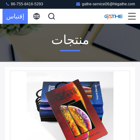
86-755-8416-5293
gathe-service06@hkgathe.com
إقتباس
منتجات