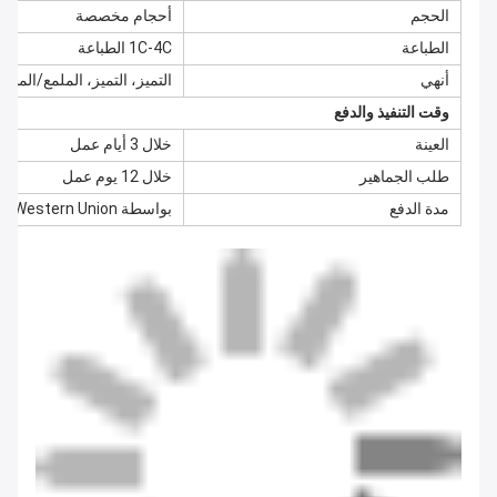
الحجم
أحجام مخصصة
الطباعة
1C-4C الطباعة
أنهي
التميز، التميز، الملمع/المات
وقت التنفيذ والدفع
العينة
خلال 3 أيام عمل
طلب الجماهير
خلال 12 يوم عمل
مدة الدفع
بواسطة T/T، Paypal، Western Union، الخ