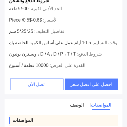
شروط الدفع والشحن
الحد الأدنى لكمية:
500 قطعة
الأسعار:
$0.6-$0.5/ Piece
تفاصيل التغليف:
25*25*5 سم
وقت التسليم:
5-10 أيام عمل على أساس الكمية الخاصة بك
شروط الدفع:
D / A ، D / P ، T / T ، ويسترن يونيون
القدرة على العرض:
10000 قطعة / أسبوع
احصل على افضل سعر
اتصل الآن
المواصفات
الوصف
المواصفات