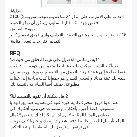
مزايانا:
1خدمة على الانترنت على مدار 24 ساعة وتوصيلات سريعة2) 100٪
فحص جودة QC قبل التسليم، ويمكن أن توفر الجودة
نموذج التفتيش
315+ سنوات من الخبرة في التعبئة والتغليف ولدي فريق تصميم كبير
لتقديم اقتراحات تعديل مثالية.
RFQ
1كيف يمكنني الحصول على عينة للتحقق من جودتك؟
بعد تأكيد السعر، يمكنك طلب عينات للتحقق من جودتنا. أ. إذا كنت
فقط بحاجة إلى عينة فارغة للتحقق من التصميم وجودة الورق،سوف
نقدم لك عينة مجانا والشحن السريع هو جمعإذا كنت بحاجة إلى عينات
مطبوعة، يمكننا أيضا القيام به بالنسبة لك.
2.
هل يمكنك أن تقوم بالتصميم لنا؟
نعم. لدينا فريق محترف لديه خبرة غنية في تصميم صناديق الهدايا
وتصنيعها. فقط أخبرنا بأفكارك وسنساعد في تنفيذ أفكارك في
صناديق الهدايا المثالية.لا يهم إذا لم يكن لديك شخص لإكمال
الملفاتأرسل لنا صور عالية الدقة، شعارك ونصك وأخبرنا كيف ترغب
في ترتيبها. سنرسل لك الملفات النهائية للتأكيد.