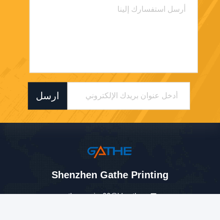
ارسل
Shenzhen Gathe Printing
gathe-service06@hkgathe.c
om
86-755-8416-5293