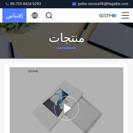
86-755-8416-5293
gathe-service06@hkgathe.com
إقتباس
منتجات