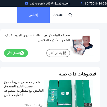
gathe-service06@hkgathe.com
86-755-8416-52
إقتباس
Arabic
صديقة للبيئة كرتون 8x8x3 صندوق البريد تغليف
الشحن للأحذية الملابس
يتعلم أكثر
اتصل الآن
فيديوهات ذات صلة
شعار مخصص شريط دموع
سحب الختم الصندوق
الغامض مع مقطوعة مقطوعة
للتغليف الآمن
صندوق شحن مموج
00:27
2026-02-06