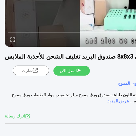
ابس
شارك
اتصل الآن
وى المموج
أحذية الملابس الشحن التعبئة والتغليف صندوق من الورق المقوى صديقة للبيئة اللون طباعة صندوق ورق مموج ميلر تخصيص مواد 3 طبقات ورق مموج
عرض المزيد
اترك رسالة