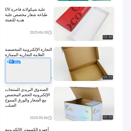
علبة شيكولاتة فاخرة UV
طباعة شعار مخصص علبة
هدية للتعبئة
صندوق تغليف هدايا من الورق المق
2025-06-20
وى
00:49
التجارة الإلكترونية المخصصة
العلامة التجارية الممتازة
التعبئة الحرفية ورق البريد
صندوق التعبئة للتغليف
الملابس الفساتين
صندوق شحن مموج
00:25
2025-08-13
الصندوق البريدي للمنتجات
الإلكترونية الحجم المخصص
مع الشعار والورق المموج
الصلب
صندوق شحن مموج
00:35
2025-05-06
أجهزة الكمبيوتر الإلكترونية